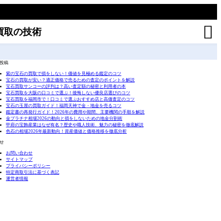

買取の技術
投稿
紫の宝石の買取で損をしない！価値を見極める鑑定のコツ
宝石の買取が安い？適正価格で売るための査定のポイントを解説
宝石買取サンコーの評判は？高い査定額の秘密と利用者の本
宝石買取を大阪の口コミで選ぶ！後悔しない優良店選びのコツ
宝石買取を福岡市で！口コミで選ぶおすすめ店と高価査定のコツ
宝石の玉屋の買取ガイド！福岡天神で金・地金を売るコツ
鑑定書の再発行ガイド！2026年の費用や期間、主要機関の手順を解説
金プラチナ相場2026の動向と損をしないための地金分割術
甲府の宝飾産業はなぜ有名？歴史や職人技術、魅力の秘密を徹底解説
色石の相場2026年最新動向！資産価値と価格推移を徹底分析
せ
お問い合わせ
サイトマップ
プライバシーポリシー
特定商取引法に基づく表記
運営者情報