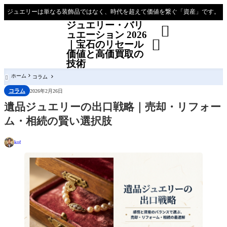
ジュエリーは単なる装飾品ではなく、時代を超えて価値を繋ぐ「資産」です。
ジュエリー・バリ

ュエーション 2026

｜宝石のリセール
価値と高価買取の
技術
ホーム
コラム

コラム
2026年2月26日
遺品ジュエリーの出口戦略｜売却・リフォー
ム・相続の賢い選択肢
kof