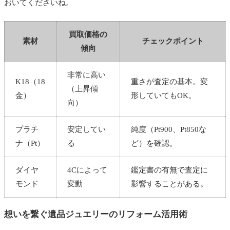
おいてくださいね。
買取価格の
素材
チェックポイント
傾向
非常に高い
K18（18
重さが査定の基本。変
（上昇傾
金）
形していてもOK。
向）
プラチ
安定してい
純度（Pt900、Pt850な
ナ（Pt）
る
ど）を確認。
ダイヤ
4Cによって
鑑定書の有無で査定に
モンド
変動
影響することがある。
想いを繋ぐ遺品ジュエリーのリフォーム活用術